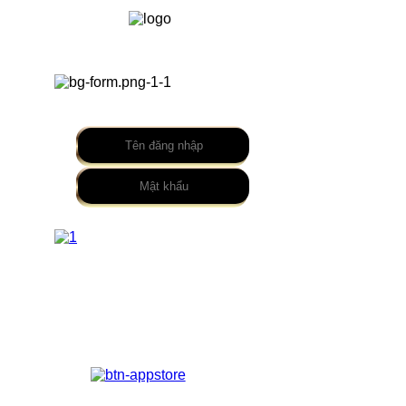
Chuyển
đến
nội
dung