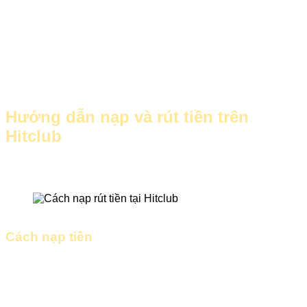
điện thoại và mật khẩu.
Xác nhận thông tin và hoàn tất quá trình đăng ký.
Sau khi đăng ký thành công, người chơi cần xác minh tài khoản của
mình bằng cách nhập mã xác minh được gửi đến email hoặc số
điện thoại đăng ký.
Việc xác minh tài khoản là bắt buộc để đảm bảo an toàn và tính xác
thực của người chơi.
Hướng dẫn nạp và rút tiền trên
Hitclub
Để giao dịch tại cổng game thì các bạn có thể thực hiện các bước
như sau:
Cách nạp rút tiền tại Hitclub
Cách nạp tiền
Hitclub cung cấp nhiều phương thức nạp tiền linh hoạt, bao gồm
chuyển khoản ngân hàng, thanh toán bằng ví điện tử, thẻ tín
dụng/ghi nợ, và thậm chí là các ứng dụng thanh toán di động phổ
biến.