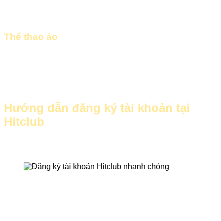
Từ các máy cổ điển như Slot, Rồng Hổ, đến các máy hiện đại với đồ
họa ấn tượng, người chơi sẽ được trải nghiệm những phút giây
hưng phấn và may mắn khi quay số.
Thể thao ảo
Ngoài các trò chơi truyền thống, Hitclub còn cung cấp dịch vụ cá
cược thể thao ảo, với rất nhiều môn thể thao được mô phỏng như
bóng đá, bóng rổ, tennis, đua ngựa, v.v…
Người chơi có thể tham gia đặt cược vào các sự kiện thể thao ảo,
thỏa mãn nhu cầu giải trí và thử sức với các kỹ năng dự đoán.
Hướng dẫn đăng ký tài khoản tại
Hitclub
Để trở thành thành viên của Hitclub, người chơi cần thực hiện các
bước sau:
Đăng ký tài khoản Hitclub nhanh chóng
Truy cập vào trang web chính thức của Hitclub.
Nhấp vào nút “Đăng ký” hoặc “Tham gia ngay” để bắt
đầu quá trình đăng ký.
Điền đầy đủ thông tin cá nhân như họ tên, email, số